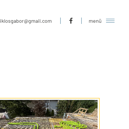
miklosgabor@gmail.com
menü