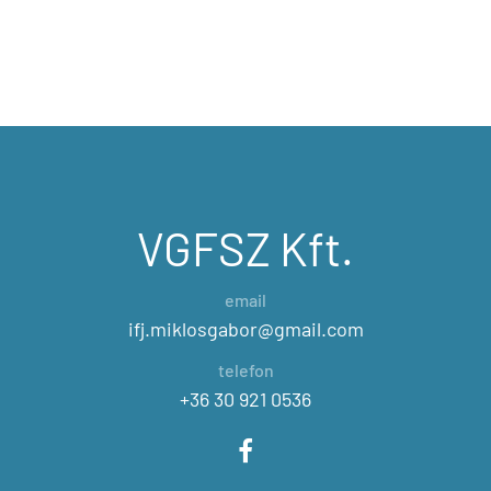
VGFSZ Kft.
email
ifj.miklosgabor@gmail.com
telefon
+36 30 921 0536